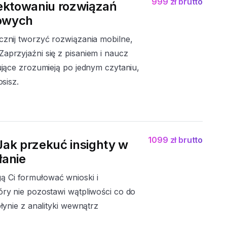
999 zł brutto
jektowaniu rozwiązań
owych
cznij tworzyć rozwiązania mobilne,
aprzyjaźni się z pisaniem i naucz
kujące zrozumieją po jednym czytaniu,
osisz.
1099 zł brutto
Jak przekuć insighty w
łanie
 Ci formułować wnioski i
óry nie pozostawi wątpliwości co do
płynie z analityki wewnątrz