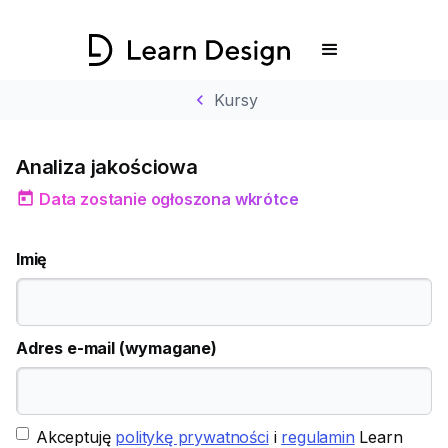
chevron_left
Kursy
Analiza jakościowa
today
Data zostanie ogłoszona wkrótce
Imię
Adres e-mail (wymagane)
Akceptuję
politykę prywatności
i
regulamin
Learn