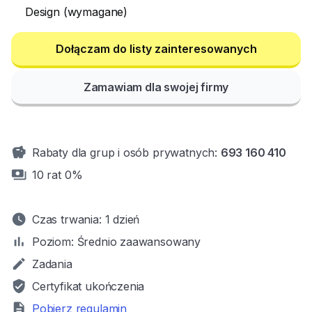
Design (wymagane)
Zamawiam dla swojej firmy
savings
Rabaty dla grup i osób prywatnych:
693 160 410
payments
10 rat 0%
watch_later
Czas trwania:
1 dzień
bar_chart
Poziom:
Średnio zaawansowany
mode
Zadania
verified_user
Certyfikat ukończenia
description
Pobierz regulamin