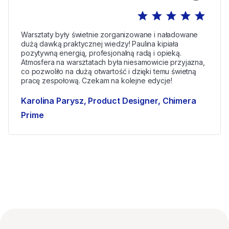
star
star
star
star
star
Warsztaty były świetnie zorganizowane i naładowane
dużą dawką praktycznej wiedzy! Paulina kipiała
pozytywną energią, profesjonalną radą i opieką.
Atmosfera na warsztatach była niesamowicie przyjazna,
co pozwoliło na dużą otwartość i dzięki temu świetną
pracę zespołową. Czekam na kolejne edycje!
Karolina Parysz, Product Designer, Chimera
Prime