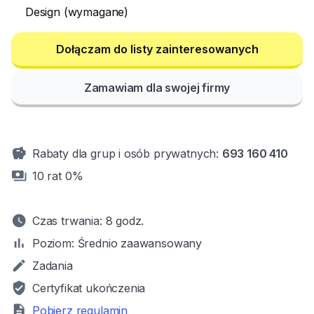
Design (wymagane)
Zamawiam dla swojej firmy
savings
Rabaty dla grup i osób prywatnych:
693 160 410
payments
10 rat 0%
watch_later
Czas trwania:
8 godz.
bar_chart
Poziom:
Średnio zaawansowany
mode
Zadania
verified_user
Certyfikat ukończenia
description
Pobierz regulamin