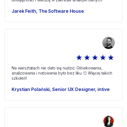
Jarek Feith, The Software House
star
star
star
star
star
Na warsztatach nie dało się nudzić. Główkowania,
analizowania i notowania było bez liku 🙂 Więcej takich
szkoleń!
Krystian Polański, Senior UX Designer, intive