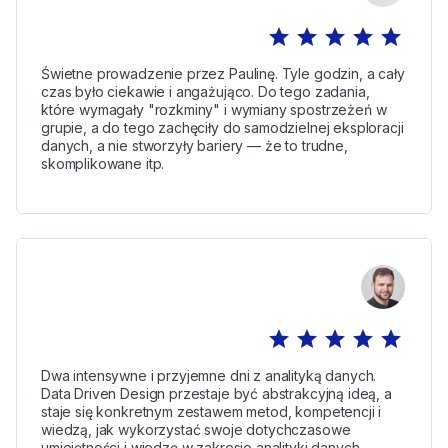
star
star
star
star
star
Świetne prowadzenie przez Paulinę. Tyle godzin, a cały
czas było ciekawie i angażująco. Do tego zadania,
które wymagały "rozkminy" i wymiany spostrzeżeń w
grupie, a do tego zachęciły do samodzielnej eksploracji
danych, a nie stworzyły bariery — że to trudne,
skomplikowane itp.
star
star
star
star
star
Dwa intensywne i przyjemne dni z analityką danych.
Data Driven Design przestaje być abstrakcyjną ideą, a
staje się konkretnym zestawem metod, kompetencji i
wiedzą, jak wykorzystać swoje dotychczasowe
umiejętności i wiedzę w zakresie analityki danych.