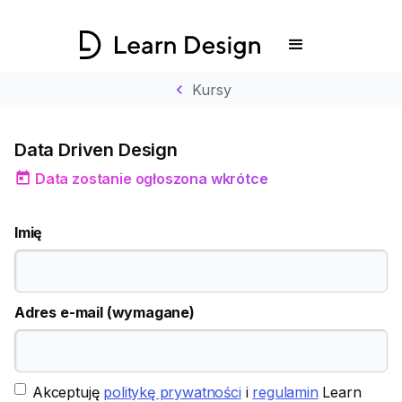
chevron_left
Kursy
Data Driven Design
today
Data zostanie ogłoszona wkrótce
Imię
Adres e-mail (wymagane)
Akceptuję
politykę prywatności
i
regulamin
Learn