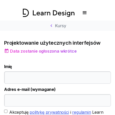
chevron_left
Kursy
Projektowanie użytecznych interfejsów
today
Data zostanie ogłoszona wkrótce
Imię
Adres e-mail (wymagane)
Akceptuję
politykę prywatności
i
regulamin
Learn