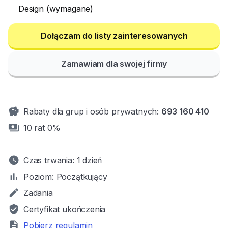
Design (wymagane)
Zamawiam dla swojej firmy
savings
Rabaty dla grup i osób prywatnych:
693 160 410
payments
10 rat 0%
watch_later
Czas trwania:
1 dzień
bar_chart
Poziom:
Początkujący
mode
Zadania
verified_user
Certyfikat ukończenia
description
Pobierz regulamin