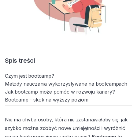
Spis treści
Czym jest bootcamp?
Metody nauczania wykorzystywane na bootcampach
Jak bootcamp może pomóc w rozwoju kariery?
Bootcamp - skok na wyższy poziom
Nie ma chyba osoby, która nie zastanawiałaby się, jak
szybko można zdobyć nowe umiejętności i wyróżnić
się na konkurencyjnym rynku pracy?
Bootcamp
to