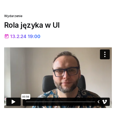
Wydarzenie
Rola języka w UI
13.2.24 19:00
today