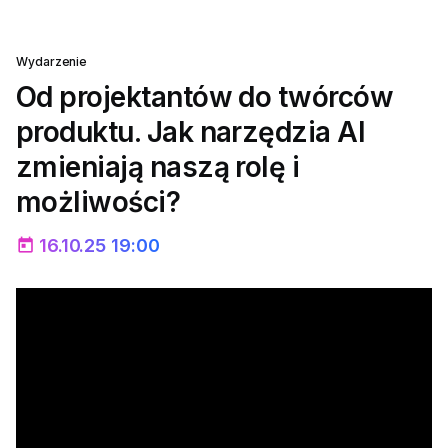
Wydarzenie
Od projektantów do twórców
produktu. Jak narzędzia AI
zmieniają naszą rolę i
możliwości?
16.10.25 19:00
today