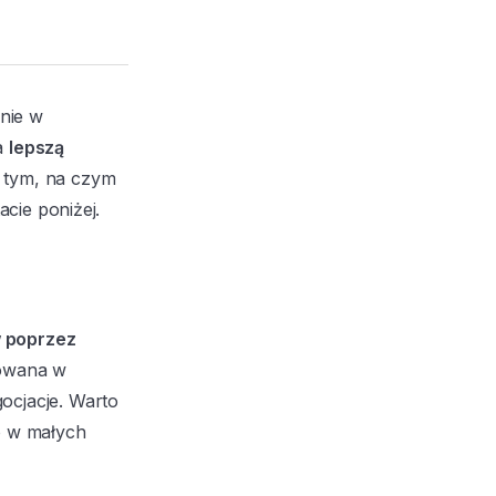
lnie w
na
lepszą
 tym, na czym
acie poniżej.
w poprzez
sowana w
ocjacje. Warto
o w małych