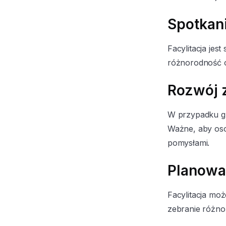
Spotkan
Facylitacja jes
różnorodność op
Rozwój 
W przypadku gru
Ważne, aby oso
pomysłami.
Planowa
Facylitacja mo
zebranie różno