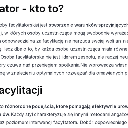
ator - kto to?
by facylitatorskiej jest
stworzenie warunków sprzyjającyc
j,
w których osoby uczestniczące mogą swobodnie wyrażać 
odpowiedzialna za facylitację nie narzuca swojej woli ani n
pę, lecz dba o to, by każda osoba uczestnicząca miała równ
 Osoba facylitatorska nie jest liderem zespołu, ale raczej ne
óry czuwa nad przebiegiem spotkania.Nie wprowadza własn
upę w znalezieniu optymalnych rozwiązań dla omawianych 
acylitacji
 to
różnorodne podejścia, które pomagają efektywnie pro
celów.
Każdy styl charakteryzuje się innymi metodami angażo
az poziomem interwencji facylitatora. Dobór odpowiedniego 