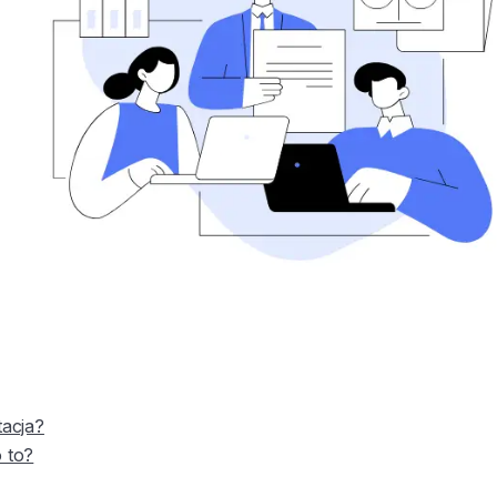
tacja?
o to?