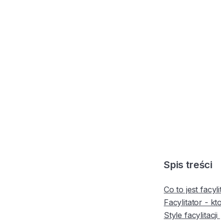
Spis treści
Co to jest facyli
Facylitator - kt
Style facylitacji