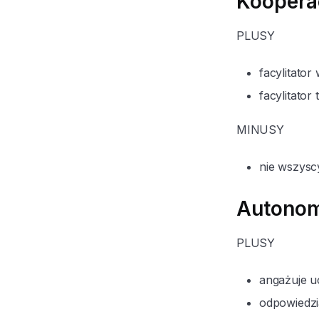
Koopera
PLUSY
facylitato
facylitator
MINUSY
nie wszysc
Autonom
PLUSY
angażuje uc
odpowiedzia