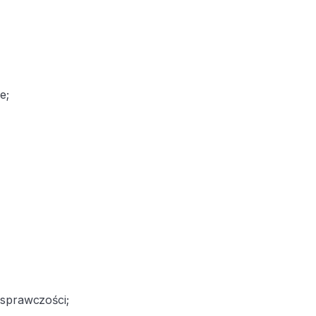
e;
 sprawczości;