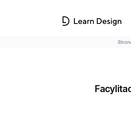
Stron
Facylita