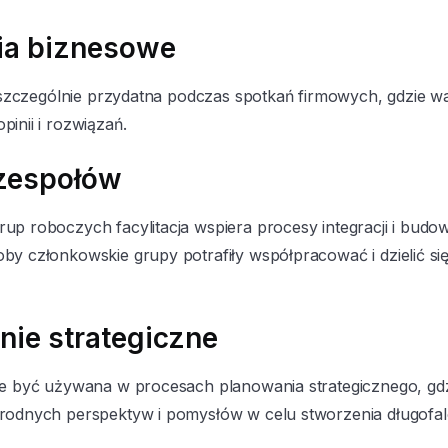
ia biznesowe
t szczególnie przydatna podczas spotkań firmowych, gdzie wa
inii i rozwiązań.
zespołów
p roboczych facylitacja wspiera procesy integracji i budo
by członkowskie grupy potrafiły współpracować i dzielić si
nie strategiczne
że być używana w procesach planowania strategicznego, gdz
rodnych perspektyw i pomysłów w celu stworzenia długofalo