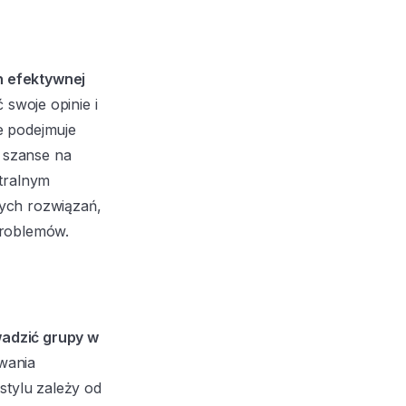
h efektywnej
swoje opinie i
ie podejmuje
e szanse na
utralnym
ych rozwiązań,
problemów.
wadzić grupy w
wania
stylu zależy od