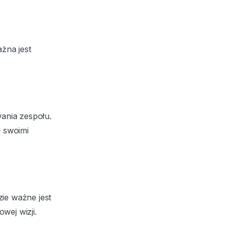
żna jest
wania zespołu.
ę swoimi
ie ważne jest
wej wizji.