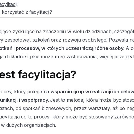
ylitacji
korzystać z facylitacji?
pojęcie zyskujące na znaczeniu w wielu dziedzinach, szczegó
cy zespołowej, szkoleń oraz rozwoju osobistego. Pozwala 
otkań i procesów, w których uczestniczą różne osoby.
A o
ega dokładnie i jakie może mieć zastosowania, więcej przeczyt
est facylitacja?
proces, który polega na
wsparciu grup w realizacji ich celó
unikacji i współpracy.
Jest to metoda, która może być sto
stach, od spotkań biznesowych, przez warsztaty, aż po neg
 facylitacja co to proces, który może być stosowany zarówn
i w dużych organizacjach.